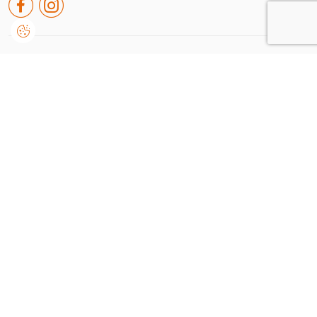
Rua de leiria nº38 A, Embra
2430-091, Marinha Grande
Portugal
+351 244 550 651
geral@dvision.pt
Consinto que a Dvision, trate e utilize os meus dados pessoais fornecidos, para comunicação
de informações relacionadas com produtos e serviços, de acordo com o descrito nos
Termos de
uso e privacidade
Enviar
Dvision © 2026
/
by onedesign