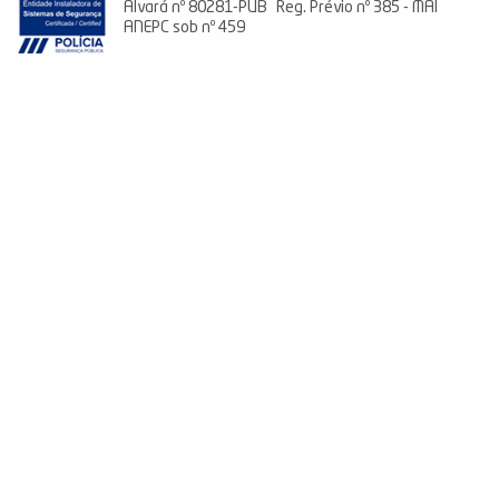
Alvará nº 80281-PUB Reg. Prévio nº 385 - MAI
ANEPC sob nº 459
Climatização
Energia Fotovoltaica
Sistemas de Domótica
Sistemas de Segurança
Aspiração Central
Laundry Jet
Carregadores V.E.