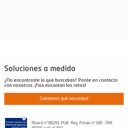
Climatización
Energía fotovoltaica
Sistemas de Domótica
Sistemas de seguridad
Aspiración Central
Soluciones a medida
Laundry Jet
Cargadores para V.E
¿No encontraste lo que buscabas? Ponte en contacto
con nosotros. ¡Nos encantan los retos!
Cuéntanos qué necesitas!
Alvará nº 80281-PUB Reg. Prévio nº 385 - MAI