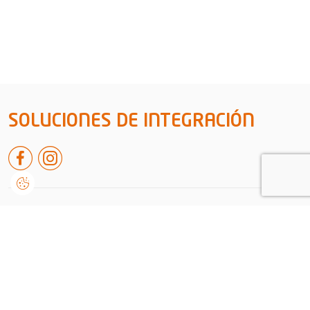
SOLUCIONES DE INTEGRACIÓN
Rua de leiria nº38 A, Embra
2430-091, Marinha Grande
Portugal
+351 244 550 651
geral@dvision.pt