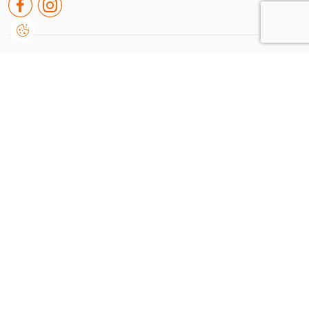
Rua de leiria nº38 A, Embra
2430-091, Marinha Grande
Portugal
+351 244 550 651
geral@dvision.pt
Consiento que Dvision trate y utilice mis datos personales proporcionados para la
comunicación de información relacionada con productos y servicios, de acuerdo con los
Condiciones de uso y privacidad
Enviar
Dvision © 2026
/
by onedesign