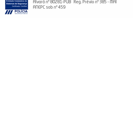
Alvará nº 80281-PUB Reg. Prévio nº 385 - MAI
ANEPC sob nº 459
Climatización
Energía fotovoltaica
Sistemas de Domótica
Sistemas de seguridad
Aspiración Central
Laundry Jet
Cargadores para V.E