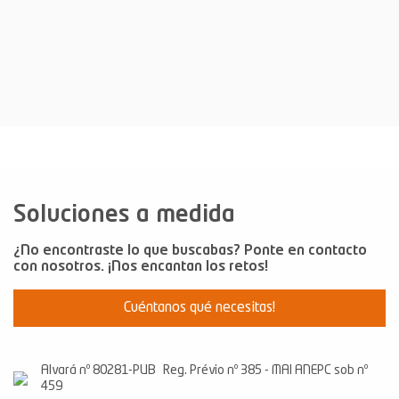
Climatización
Energía fotovoltaica
Sistemas de Domótica
Sistemas de seguridad
Aspiración Central
Soluciones a medida
Laundry Jet
Cargadores para V.E
¿No encontraste lo que buscabas? Ponte en contacto
con nosotros. ¡Nos encantan los retos!
Cuéntanos qué necesitas!
Alvará nº 80281-PUB Reg. Prévio nº 385 - MAI ANEPC sob nº
459