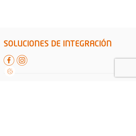
SOLUCIONES DE INTEGRACIÓN
Rua de leiria nº38 A, Embra
2430-091, Marinha Grande
Portugal
+351 244 550 651
geral@dvision.pt