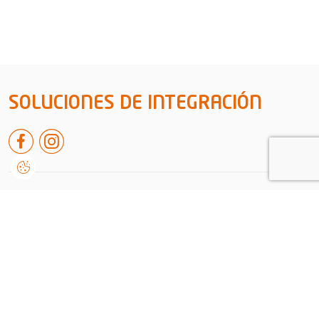
SOLUCIONES DE INTEGRACIÓN
Rua de leiria nº38 A, Embra
2430-091, Marinha Grande
Portugal
+351 244 550 651
geral@dvision.pt