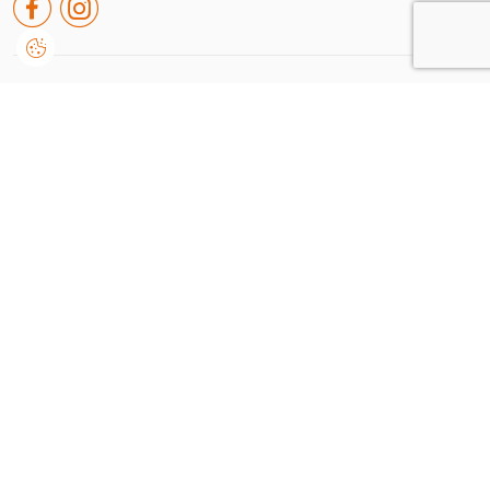
Rua de leiria nº38 A, Embra
2430-091, Marinha Grande
Portugal
+351 244 550 651
geral@dvision.pt
Consiento que Dvision trate y utilice mis datos personales proporcionados para la
comunicación de información relacionada con productos y servicios, de acuerdo con los
Condiciones de uso y privacidad
Enviar
Dvision © 2026
/
by onedesign