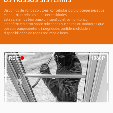
OS NOSSOS SISTEMAS
Dispomos de várias soluções, concebidas para proteger pessoas
e bens, ajustados às suas necessidades.
Estes sistemas têm como principal objetivo monitorizar,
identificar e alertar sobre atividades suspeitas ou anómalas que
possam comprometer a integridade, confidencialidade e
disponibilidade de todos recursos e bens.