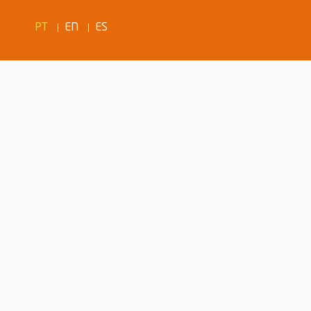
PT
EN
ES