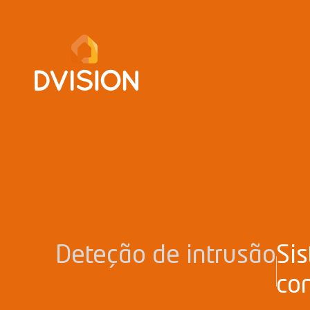
Deteção de intrusão
Si
co