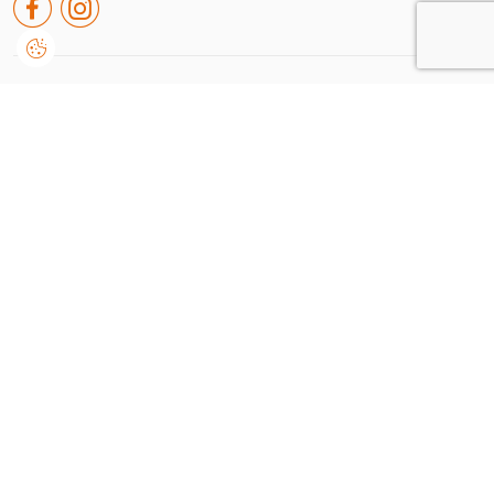
Rua de leiria nº38 A, Embra
2430-091, Marinha Grande
Portugal
+351 244 550 651
geral@dvision.pt
Consinto que a Dvision, trate e utilize os meus dados pessoais fornecidos, para comunicação
de informações relacionadas com produtos e serviços, de acordo com o descrito nos
Termos de
uso e privacidade
Enviar
Dvision © 2026
/
by onedesign