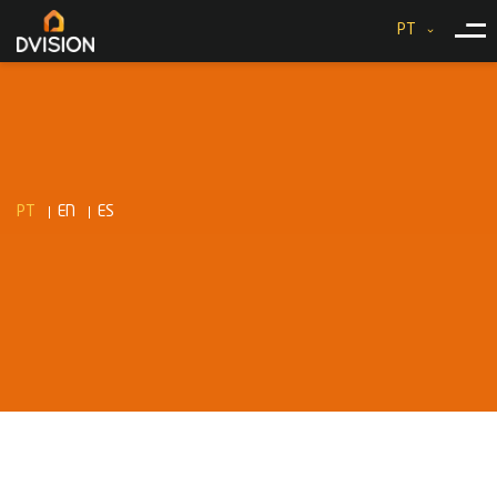
PT
PT
EN
ES