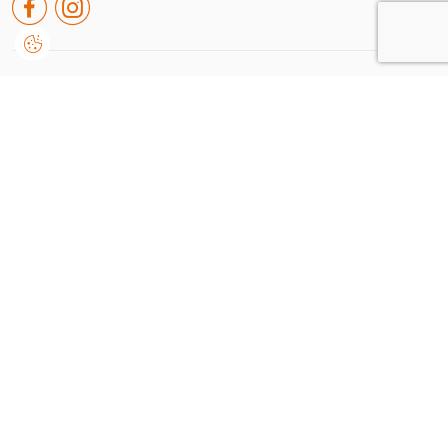
Rua de leiria nº38 A, Embra
2430-091, Marinha Grande
Portugal
+351 244 550 651
geral@dvision.pt
Consinto que a Dvision, trate e utilize os meus dados pessoais fornecidos, para comunicação
de informações relacionadas com produtos e serviços, de acordo com o descrito nos
Termos de
uso e privacidade
Enviar
Dvision © 2026
/
by onedesign